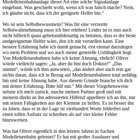
Modelleisenbahnanlage dieser Art eine solche Signalanlage
eingebaut. Was geschieht wohl, wenn ich was falsch mache? Nein,
ich glaube nicht, dass ich der geeignete Helfer bin.“
Wo ist sein Selbstbewusstsein? Was für eine verzerrte
Selbstwahrnehmung muss ich hier erleben! Leider ist es nun auch
nicht hilfreich quasi gebetsmühlenartig zu betonen, dass er der beste
undgeeignetste Helfer wäre, den ich mir vorstellen kann. Eine
bessere Erfahrung habe ich damit gemacht, erst einmal darzulegen
wo mein Problem und wo auch meine generelle Unfähigkeit liegt.
Von Modelleisenbahnen habe ich keine Ahnung, ehrlich! Oliver
würde vielleicht sagen: „Ja, aber du bist doch Doktor!“ „Das
stimmt“, würde ich ihm antworten, „das ändert aber auch rein gar
nichts daran, dass ich in Bezug auf Modelleisenbahnen total unfähig
bin und keine Ahnung habe. Aus diesem Grunde brauche ich dich
mit deiner Erfahrung. Bitte hilf mir.“ Mit dieser Vorgehensweise
nehme ich mich zurück, mache meinen Partner groß und mit
meinem direkt an ihn adressierten Hilferuf appelliere ich an ihn, mir
mit seinen Fähigkeiten aus der Klemme zu helfen. Es ist besser ihn
zu loben, dass er in der Lage ist vierhundert Worte fehlerfrei und
einen tollen Aufsatz zu schreiben als auf vier kleine Fehler
hinzuweisen.
Was hat Oliver eigentlich in den letzten Jahren in Sachen
Modelleisenbahn geleistet? Er hat mit großer Ausdauer und