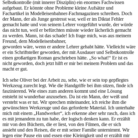
Selbstkontrolle (mit innerer Disziplin) ein enormes Fachwissen
aufgebaut. Er könnte ohne Probleme kleine Aufsätze und
Fachartikel in Modelleisenbahner-Fachmagazinen schreiben. Doch
der Mann, der als Junge gestresst war, weil er im Diktat Fehler
gemacht hatte und von seinem Lehrer vorgeführt wurde, der würde
das nicht tun, weil er befürchten müsste wieder lächerlich gemacht
zu werden. Mann, ist das schade! Ich frage mich, was aus meinem
Freund, dem Modelleisenbahner,
geworden wäre, wenn er andere Lehrer gehabt hätte. Vielleicht wäre
er ein Schriftsteller geworden, der mit Ausdauer und Selbstkontrolle
einen großartigen Roman geschrieben hätte. „So what!“ Er ist es
nicht geworden, doch jetzt hilft er mir bei meinem Problem und das
macht er gut.
Ich sehe Oliver bei der Arbeit zu, sehe, wie er sein top gepflegtes
Werkzeug zurecht legt. Wie die Handgriffe bei ihm sitzen, finde ich
faszinierend. Wie eines zum anderen kommt und eine Lösung
entsteht ist wunderbar anzusehen. Da ist ein Mann, der weiß und
versteht was er tut. Wir sprechen miteinander, ich reiche ihm die
gewünschten Werkzeuge und das geforderte Material. Ich unterhalte
mich mit einem „Handwerker“, ich erkenne aber sehr rasch, dass ich
es mit jemandem zu tun habe, der logisch denken kann. Er erzählt
mir von den Büchern, die er liest, von den Filmen, die er sich
ansieht und den Reisen, die er mit seiner Familie unternimmt. Wir
legen eine Pause ein und essen eine Kleinigkeit und er erzählt mir