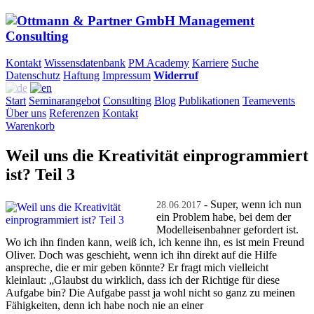
Kontakt
Wissensdatenbank
PM Academy
Karriere
Suche
Datenschutz
Haftung
Impressum
Widerruf
Start
Seminarangebot
Consulting
Blog
Publikationen
Teamevents
Über uns
Referenzen
Kontakt
Warenkorb
Weil uns die Kreativität einprogrammiert
ist? Teil 3
- Super, wenn ich nun
28.06.2017
ein Problem habe, bei dem der
Modelleisenbahner gefordert ist.
Wo ich ihn finden kann, weiß ich, ich kenne ihn, es ist mein Freund
Oliver. Doch was geschieht, wenn ich ihn direkt auf die Hilfe
anspreche, die er mir geben könnte? Er fragt mich vielleicht
kleinlaut: „Glaubst du wirklich, dass ich der Richtige für diese
Aufgabe bin? Die Aufgabe passt ja wohl nicht so ganz zu meinen
Fähigkeiten, denn ich habe noch nie an einer