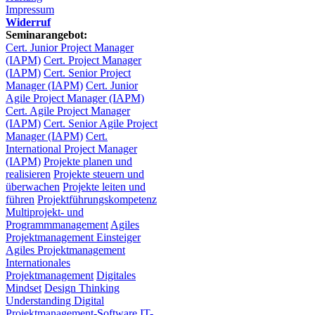
Impressum
Widerruf
Seminarangebot:
Cert. Junior Project Manager
(IAPM)
Cert. Project Manager
(IAPM)
Cert. Senior Project
Manager (IAPM)
Cert. Junior
Agile Project Manager (IAPM)
Cert. Agile Project Manager
(IAPM)
Cert. Senior Agile Project
Manager (IAPM)
Cert.
International Project Manager
(IAPM)
Projekte planen und
realisieren
Projekte steuern und
überwachen
Projekte leiten und
führen
Projektführungskompetenz
Multiprojekt- und
Programmmanagement
Agiles
Projektmanagement Einsteiger
Agiles Projektmanagement
Internationales
Projektmanagement
Digitales
Mindset
Design Thinking
Understanding Digital
Projektmanagement-Software
IT-