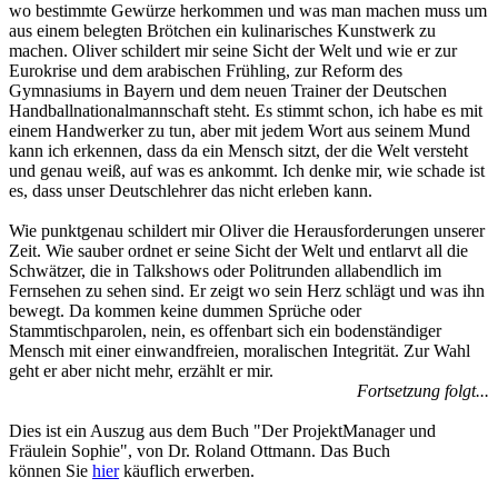
wo bestimmte Gewürze herkommen und was man machen muss um
aus einem belegten Brötchen ein kulinarisches Kunstwerk zu
machen. Oliver schildert mir seine Sicht der Welt und wie er zur
Eurokrise und dem arabischen Frühling, zur Reform des
Gymnasiums in Bayern und dem neuen Trainer der Deutschen
Handballnationalmannschaft steht. Es stimmt schon, ich habe es mit
einem Handwerker zu tun, aber mit jedem Wort aus seinem Mund
kann ich erkennen, dass da ein Mensch sitzt, der die Welt versteht
und genau weiß, auf was es ankommt. Ich denke mir, wie schade ist
es, dass unser Deutschlehrer das nicht erleben kann.
Wie punktgenau schildert mir Oliver die Herausforderungen unserer
Zeit. Wie sauber ordnet er seine Sicht der Welt und entlarvt all die
Schwätzer, die in Talkshows oder Politrunden allabendlich im
Fernsehen zu sehen sind. Er zeigt wo sein Herz schlägt und was ihn
bewegt. Da kommen keine dummen Sprüche oder
Stammtischparolen, nein, es offenbart sich ein bodenständiger
Mensch mit einer einwandfreien, moralischen Integrität. Zur Wahl
geht er aber nicht mehr, erzählt er mir.
Fortsetzung folgt...
Dies ist ein Auszug aus dem Buch "Der ProjektManager und
Fräulein Sophie", von Dr. Roland Ottmann. Das Buch
können Sie
hier
käuflich erwerben.