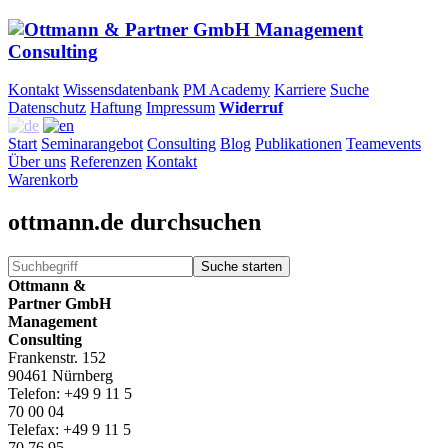
Kontakt
Wissensdatenbank
PM Academy
Karriere
Suche
Datenschutz
Haftung
Impressum
Widerruf
Start
Seminarangebot
Consulting
Blog
Publikationen
Teamevents
Über uns
Referenzen
Kontakt
Warenkorb
ottmann.de durchsuchen
Suche starten
Ottmann &
Partner GmbH
Management
Consulting
Frankenstr. 152
90461 Nürnberg
Telefon: +49 9 11 5
70 00 04
Telefax: +49 9 11 5
70 76 95