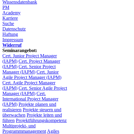
Wissensdatenbank
PM
Academy
Karriere
Suche
Datenschutz
Haftung
Impressum
Widerruf
Seminarangebot:
Cert. Junior Project Manager
(IAPM)
Cert. Project Manager
(IAPM)
Cert. Senior Project
Manager (IAPM)
Cert. Junior
Agile Project Manager (IAPM)
Cert. Agile Project Manager
(IAPM)
Cert. Senior Agile Project
Manager (IAPM)
Cert.
International Project Manager
(IAPM)
Projekte planen und
realisieren
Projekte steuern und
überwachen
Projekte leiten und
führen
Projektführungskompetenz
Multiprojekt- und
Programmmanagement
Agiles