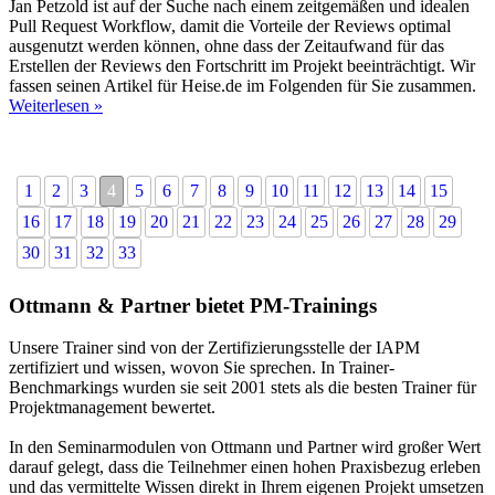
Jan Petzold ist auf der Suche nach einem zeitgemäßen und idealen
Pull Request Workflow, damit die Vorteile der Reviews optimal
ausgenutzt werden können, ohne dass der Zeitaufwand für das
Erstellen der Reviews den Fortschritt im Projekt beeinträchtigt. Wir
fassen seinen Artikel für Heise.de im Folgenden für Sie zusammen.
Weiterlesen »
1
2
3
4
5
6
7
8
9
10
11
12
13
14
15
16
17
18
19
20
21
22
23
24
25
26
27
28
29
30
31
32
33
Ottmann & Partner bietet PM-Trainings
Unsere Trainer sind von der Zertifizierungsstelle der IAPM
zertifiziert und wissen, wovon Sie sprechen. In Trainer-
Benchmarkings wurden sie seit 2001 stets als die besten Trainer für
Projektmanagement bewertet.
In den Seminarmodulen von Ottmann und Partner wird großer Wert
darauf gelegt, dass die Teilnehmer einen hohen Praxisbezug erleben
und das vermittelte Wissen direkt in Ihrem eigenen Projekt umsetzen