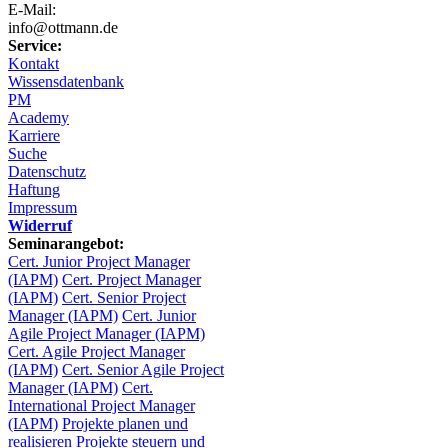
E-Mail:
info@ottmann.de
Service:
Kontakt
Wissensdatenbank
PM
Academy
Karriere
Suche
Datenschutz
Haftung
Impressum
Widerruf
Seminarangebot:
Cert. Junior Project Manager
(IAPM)
Cert. Project Manager
(IAPM)
Cert. Senior Project
Manager (IAPM)
Cert. Junior
Agile Project Manager (IAPM)
Cert. Agile Project Manager
(IAPM)
Cert. Senior Agile Project
Manager (IAPM)
Cert.
International Project Manager
(IAPM)
Projekte planen und
realisieren
Projekte steuern und