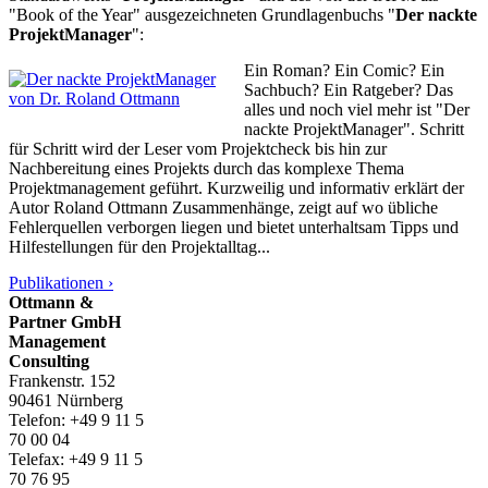
"Book of the Year" ausgezeichneten Grundlagenbuchs "
Der nackte
ProjektManager
":
Ein Roman? Ein Comic? Ein
Sachbuch? Ein Ratgeber? Das
alles und noch viel mehr ist "Der
nackte ProjektManager". Schritt
für Schritt wird der Leser vom Projektcheck bis hin zur
Nachbereitung eines Projekts durch das komplexe Thema
Projektmanagement geführt. Kurzweilig und informativ erklärt der
Autor Roland Ottmann Zusammenhänge, zeigt auf wo übliche
Fehlerquellen verborgen liegen und bietet unterhaltsam Tipps und
Hilfestellungen für den Projektalltag...
Publikationen ›
Ottmann &
Partner GmbH
Management
Consulting
Frankenstr. 152
90461 Nürnberg
Telefon: +49 9 11 5
70 00 04
Telefax: +49 9 11 5
70 76 95