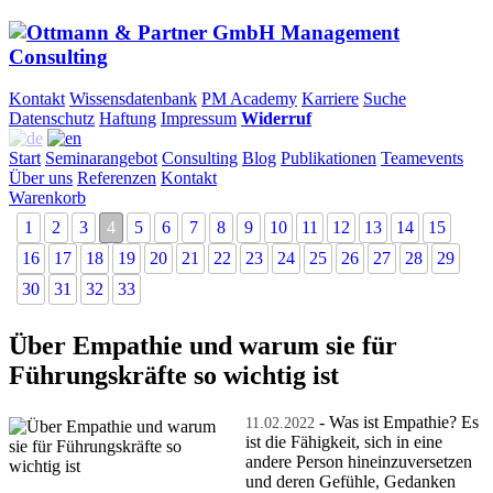
Kontakt
Wissensdatenbank
PM Academy
Karriere
Suche
Datenschutz
Haftung
Impressum
Widerruf
Start
Seminarangebot
Consulting
Blog
Publikationen
Teamevents
Über uns
Referenzen
Kontakt
Warenkorb
1
2
3
4
5
6
7
8
9
10
11
12
13
14
15
16
17
18
19
20
21
22
23
24
25
26
27
28
29
30
31
32
33
Über Empathie und warum sie für
Führungskräfte so wichtig ist
- Was ist Empathie? Es
11.02.2022
ist die Fähigkeit, sich in eine
andere Person hineinzuversetzen
und deren Gefühle, Gedanken