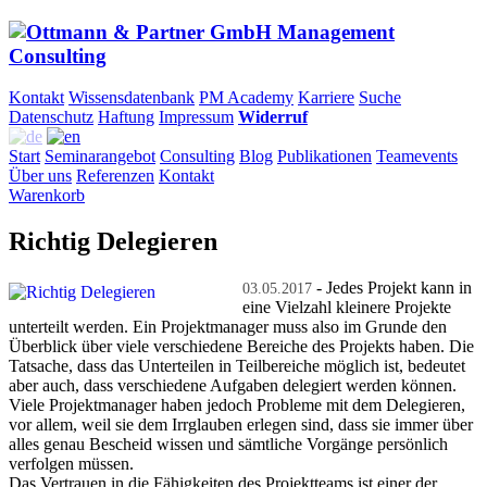
Kontakt
Wissensdatenbank
PM Academy
Karriere
Suche
Datenschutz
Haftung
Impressum
Widerruf
Start
Seminarangebot
Consulting
Blog
Publikationen
Teamevents
Über uns
Referenzen
Kontakt
Warenkorb
Richtig Delegieren
- Jedes Projekt kann in
03.05.2017
eine Vielzahl kleinere Projekte
unterteilt werden. Ein Projektmanager muss also im Grunde den
Überblick über viele verschiedene Bereiche des Projekts haben. Die
Tatsache, dass das Unterteilen in Teilbereiche möglich ist, bedeutet
aber auch, dass verschiedene Aufgaben delegiert werden können.
Viele Projektmanager haben jedoch Probleme mit dem Delegieren,
vor allem, weil sie dem Irrglauben erlegen sind, dass sie immer über
alles genau Bescheid wissen und sämtliche Vorgänge persönlich
verfolgen müssen.
Das Vertrauen in die Fähigkeiten des Projektteams ist einer der