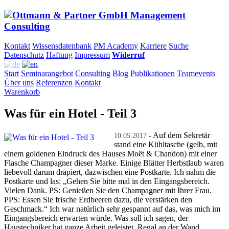
Kontakt
Wissensdatenbank
PM Academy
Karriere
Suche
Datenschutz
Haftung
Impressum
Widerruf
Start
Seminarangebot
Consulting
Blog
Publikationen
Teamevents
Über uns
Referenzen
Kontakt
Warenkorb
Was für ein Hotel - Teil 3
- Auf dem Sekretär
10.05.2017
stand eine Kühltasche (gelb, mit
einem goldenen Eindruck des Hauses Moët & Chandon) mit einer
Flasche Champagner dieser Marke. Einige Blätter Herbstlaub waren
liebevoll darum drapiert, dazwischen eine Postkarte. Ich nahm die
Postkarte und las: „Gehen Sie bitte mal in den Eingangsbereich.
Vielen Dank. PS: Genießen Sie den Champagner mit Ihrer Frau.
PPS: Essen Sie frische Erdbeeren dazu, die verstärken den
Geschmack.“ Ich war natürlich sehr gespannt auf das, was mich im
Eingangsbereich erwarten würde. Was soll ich sagen, der
Haustechniker hat ganze Arbeit geleistet. Regal an der Wand,