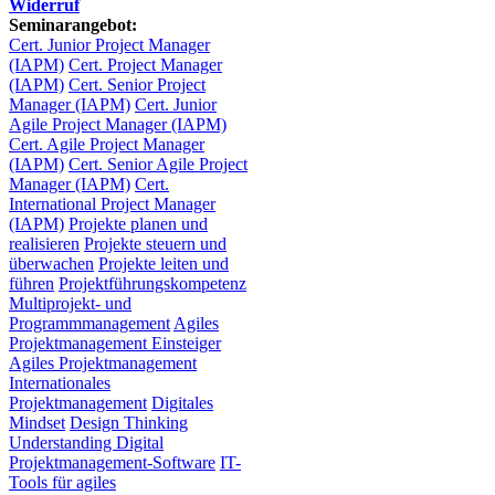
Widerruf
Seminarangebot:
Cert. Junior Project Manager
(IAPM)
Cert. Project Manager
(IAPM)
Cert. Senior Project
Manager (IAPM)
Cert. Junior
Agile Project Manager (IAPM)
Cert. Agile Project Manager
(IAPM)
Cert. Senior Agile Project
Manager (IAPM)
Cert.
International Project Manager
(IAPM)
Projekte planen und
realisieren
Projekte steuern und
überwachen
Projekte leiten und
führen
Projektführungskompetenz
Multiprojekt- und
Programmmanagement
Agiles
Projektmanagement Einsteiger
Agiles Projektmanagement
Internationales
Projektmanagement
Digitales
Mindset
Design Thinking
Understanding Digital
Projektmanagement-Software
IT-
Tools für agiles