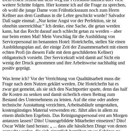
weitere Schritte folgen. Hier komme ich auf die Frage zu sprechen,
ob wohl die junge Dame vom Frühstücksraum noch zum Herrn
Kellner aus dem Gasthaus in die Lehre geschickt wurde? Salvador
Dalí sagte einmal: „Nur keine Angst vor der Perfektion, sie ist
ohnehin unerreichbar.“ Ich denke, eine Sache, die getan werden
kann, hat das Recht darauf auch schlecht getan zu werden – aber
nur beim ersten Mal! Mein Vorschlag für die Ausbildung von
Servicepersonal im benannten Hotel: Hotelchefin, stellen Sie einen
Ausbildungsplan auf, der einige Zeit der Zusammenarbeit mit einem
echten Profi (in diesem Falle mit dem geschilderten Kellner)
obligatorisch vorsieht. Der Servicekraft wird damit auf Sicht ein
wenig der Druck genommen und ihre Arbeitsweise nachhaltig und
positiv geprägt.
Was lerne ich? Vor der Verrichtung von Qualitätsarbeit muss die
Frage nach dem Nutzen geklärt werden. Die Hotelchefin hat es
zwar gut gemeint, als sie sich den Nachtportier sparte, denn das half
die Kosten zu senken und damit sicherlich einen Beitrag zum
Bestand des Unternehmens zu leisten. Auf die eine oder andere
technische Ausstattung verzichten, Arbeitsabläufe umgestalten,
kostengünstiges Material verwenden etc. führt alles in allem zu
einem ähnlichen Ergebnis. Das Reinigungspersonal erst am Morgen
antanzen lassen? Dito! Unausgebildete Mitarbeiter einsetzen? Dito!
Oscar Wilde fand heraus: „ ... dass alle hässlichen Dinge von denen