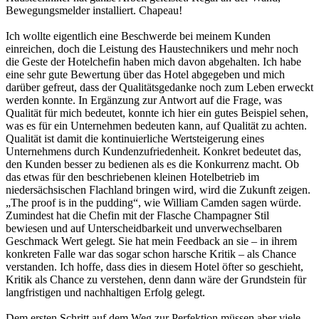
Bewegungsmelder installiert. Chapeau!
Ich wollte eigentlich eine Beschwerde bei meinem Kunden
einreichen, doch die Leistung des Haustechnikers und mehr noch
die Geste der Hotelchefin haben mich davon abgehalten. Ich habe
eine sehr gute Bewertung über das Hotel abgegeben und mich
darüber gefreut, dass der Qualitätsgedanke noch zum Leben erweckt
werden konnte. In Ergänzung zur Antwort auf die Frage, was
Qualität für mich bedeutet, konnte ich hier ein gutes Beispiel sehen,
was es für ein Unternehmen bedeuten kann, auf Qualität zu achten.
Qualität ist damit die kontinuierliche Wertsteigerung eines
Unternehmens durch Kundenzufriedenheit. Konkret bedeutet das,
den Kunden besser zu bedienen als es die Konkurrenz macht. Ob
das etwas für den beschriebenen kleinen Hotelbetrieb im
niedersächsischen Flachland bringen wird, wird die Zukunft zeigen.
„The proof is in the pudding“, wie William Camden sagen würde.
Zumindest hat die Chefin mit der Flasche Champagner Stil
bewiesen und auf Unterscheidbarkeit und unverwechselbaren
Geschmack Wert gelegt. Sie hat mein Feedback an sie – in ihrem
konkreten Falle war das sogar schon harsche Kritik – als Chance
verstanden. Ich hoffe, dass dies in diesem Hotel öfter so geschieht,
Kritik als Chance zu verstehen, denn dann wäre der Grundstein für
langfristigen und nachhaltigen Erfolg gelegt.
Dem ersten Schritt auf dem Weg zur Perfektion müssen aber viele