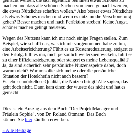
gemacht werden, die sich eigentlich bemühen etwas Schönes zu
machen und dass alle schönen Sachen von jenen gemacht werden,
die etwas Nützliches schaffen wollen.“ Also besser etwas Nützliches
als etwas Schönes machen und wenn es nützt an die Verschönerung
gehen? Besser machen und nach Perfektion streben! Keine Angst,
schöner machen gelingt meistens.
Wegen des Nutzens kann ich mir noch einige Fragen stellen. Zum
Beispiel, wie schafft das, was ich mir vorgenommen habe zu tun,
eine Arbeitserleichterung? Führt es zu Kostenreduzierung, steigert es
den Erfolg, hilft es mir, mich persönlich weiterzuentwickeln, führt es
zu einer Effizienzsteigerung oder steigert es meine Lebensqualität?
Ja, da sind sicherlich sehr persönliche Nutzenaspekte dabei, doch
warum nicht? Warum sollte sich meine oder die persönliche
Situation der Hotelchefin nicht auch bessern?
Es lebe schnörkellose Qualität, die Nutzen bringt! Alle sagten, das
geht doch nicht. Dann kam einer, der wusste das nicht und hat es
gemacht.
Dies ist ein Auszug aus dem Buch "Der ProjektManager und
Fräulein Sophie", von Dr. Roland Ottmann. Das Buch
können Sie
hier
käuflich erwerben.
« Alle Beiträge