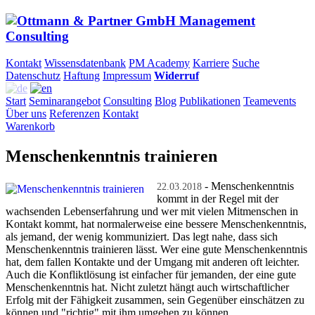
Kontakt
Wissensdatenbank
PM Academy
Karriere
Suche
Datenschutz
Haftung
Impressum
Widerruf
Start
Seminarangebot
Consulting
Blog
Publikationen
Teamevents
Über uns
Referenzen
Kontakt
Warenkorb
Menschenkenntnis trainieren
- Menschenkenntnis
22.03.2018
kommt in der Regel mit der
wachsenden Lebenserfahrung und wer mit vielen Mitmenschen in
Kontakt kommt, hat normalerweise eine bessere Menschenkenntnis,
als jemand, der wenig kommuniziert. Das legt nahe, dass sich
Menschenkenntnis trainieren lässt. Wer eine gute Menschenkenntnis
hat, dem fallen Kontakte und der Umgang mit anderen oft leichter.
Auch die Konfliktlösung ist einfacher für jemanden, der eine gute
Menschenkenntnis hat. Nicht zuletzt hängt auch wirtschaftlicher
Erfolg mit der Fähigkeit zusammen, sein Gegenüber einschätzen zu
können und "richtig" mit ihm umgehen zu können.