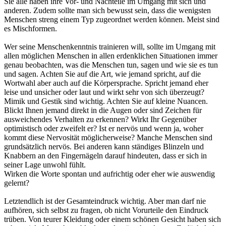
Sie alle haben ihre Vor- und Nachteile im Umgang mit sich und
anderen. Zudem sollte man sich bewusst sein, dass die wenigsten
Menschen streng einem Typ zugeordnet werden können. Meist sind
es Mischformen.
Wer seine Menschenkenntnis trainieren will, sollte im Umgang mit
allen möglichen Menschen in allen erdenklichen Situationen immer
genau beobachten, was die Menschen tun, sagen und wie sie es tun
und sagen. Achten Sie auf die Art, wie jemand spricht, auf die
Wortwahl aber auch auf die Körpersprache. Spricht jemand eher
leise und unsicher oder laut und wirkt sehr von sich überzeugt?
Mimik und Gestik sind wichtig. Achten Sie auf kleine Nuancen.
Blickt Ihnen jemand direkt in die Augen oder sind Zeichen für
ausweichendes Verhalten zu erkennen? Wirkt Ihr Gegenüber
optimistisch oder zweifelt er? Ist er nervös und wenn ja, woher
kommt diese Nervosität möglicherweise? Manche Menschen sind
grundsätzlich nervös. Bei anderen kann ständiges Blinzeln und
Knabbern an den Fingernägeln darauf hindeuten, dass er sich in
seiner Lage unwohl fühlt.
Wirken die Worte spontan und aufrichtig oder eher wie auswendig
gelernt?
Letztendlich ist der Gesamteindruck wichtig. Aber man darf nie
aufhören, sich selbst zu fragen, ob nicht Vorurteile den Eindruck
trüben. Von teurer Kleidung oder einem schönen Gesicht haben sich