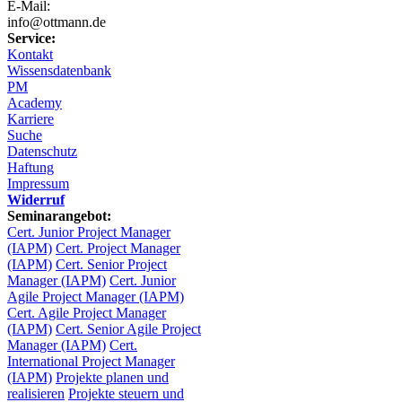
E-Mail:
info@ottmann.de
Service:
Kontakt
Wissensdatenbank
PM
Academy
Karriere
Suche
Datenschutz
Haftung
Impressum
Widerruf
Seminarangebot:
Cert. Junior Project Manager
(IAPM)
Cert. Project Manager
(IAPM)
Cert. Senior Project
Manager (IAPM)
Cert. Junior
Agile Project Manager (IAPM)
Cert. Agile Project Manager
(IAPM)
Cert. Senior Agile Project
Manager (IAPM)
Cert.
International Project Manager
(IAPM)
Projekte planen und
realisieren
Projekte steuern und