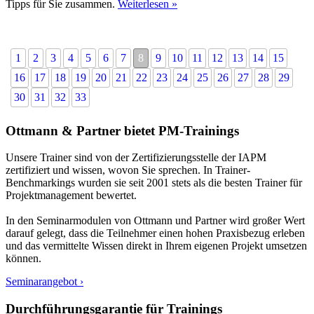
Tipps für Sie zusammen.
Weiterlesen »
1
2
3
4
5
6
7
8
9
10
11
12
13
14
15
16
17
18
19
20
21
22
23
24
25
26
27
28
29
30
31
32
33
Ottmann & Partner bietet PM-Trainings
Unsere Trainer sind von der Zertifizierungsstelle der IAPM
zertifiziert und wissen, wovon Sie sprechen. In Trainer-
Benchmarkings wurden sie seit 2001 stets als die besten Trainer für
Projektmanagement bewertet.
In den Seminarmodulen von Ottmann und Partner wird großer Wert
darauf gelegt, dass die Teilnehmer einen hohen Praxisbezug erleben
und das vermittelte Wissen direkt in Ihrem eigenen Projekt umsetzen
können.
Seminarangebot ›
Durchführungsgarantie für Trainings