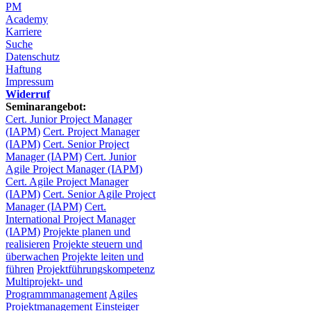
PM
Academy
Karriere
Suche
Datenschutz
Haftung
Impressum
Widerruf
Seminarangebot:
Cert. Junior Project Manager
(IAPM)
Cert. Project Manager
(IAPM)
Cert. Senior Project
Manager (IAPM)
Cert. Junior
Agile Project Manager (IAPM)
Cert. Agile Project Manager
(IAPM)
Cert. Senior Agile Project
Manager (IAPM)
Cert.
International Project Manager
(IAPM)
Projekte planen und
realisieren
Projekte steuern und
überwachen
Projekte leiten und
führen
Projektführungskompetenz
Multiprojekt- und
Programmmanagement
Agiles
Projektmanagement Einsteiger