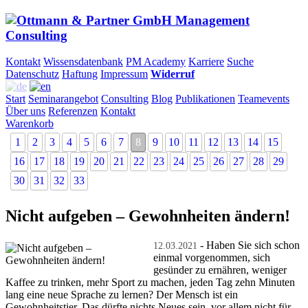
Kontakt
Wissensdatenbank
PM Academy
Karriere
Suche
Datenschutz
Haftung
Impressum
Widerruf
Start
Seminarangebot
Consulting
Blog
Publikationen
Teamevents
Über uns
Referenzen
Kontakt
Warenkorb
1
2
3
4
5
6
7
8
9
10
11
12
13
14
15
16
17
18
19
20
21
22
23
24
25
26
27
28
29
30
31
32
33
Nicht aufgeben – Gewohnheiten ändern!
- Haben Sie sich schon
12.03.2021
einmal vorgenommen, sich
gesünder zu ernähren, weniger
Kaffee zu trinken, mehr Sport zu machen, jeden Tag zehn Minuten
lang eine neue Sprache zu lernen? Der Mensch ist ein
Gewohnheitstier. Das dürfte nichts Neues sein, vor allem nicht für